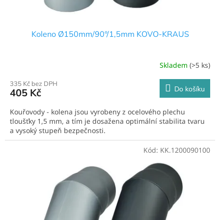
ů
Koleno Ø150mm/90°/1,5mm KOVO-KRAUS
Skladem
(>5 ks)
335 Kč bez DPH
Do košíku
405 Kč
Kouřovody - kolena jsou vyrobeny z ocelového plechu
tloušťky 1,5 mm, a tím je dosažena optimální stabilita tvaru
a vysoký stupeň bezpečnosti.
Kód:
KK.1200090100