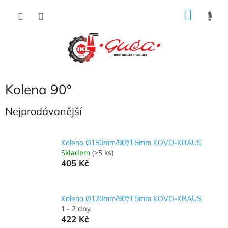
Přejít
NÁKU
na
obsah
KOŠÍK
Kolena 90°
Nejprodávanější
Koleno Ø150mm/90°/1,5mm KOVO-KRAUS
Skladem
(>5 ks)
405 Kč
Koleno Ø120mm/90°/1,5mm KOVO-KRAUS
1 - 2 dny
422 Kč