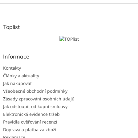
l
Z
á
á
d
p
a
a
Toplist
c
t
í
í
p
r
v
Informace
k
y
Kontakty
v
ý
Články a aktuality
p
Jak nakupovat
i
Všeobecné obchodní podmínky
s
Zásady zpracování osobních údajů
u
Jak odstoupit od kupní smlouvy
Elektronická evidence tržeb
Pravidla ověřování recenzí
Doprava a platba za zboží
Reklamace