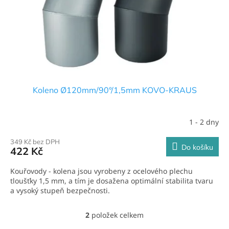
Koleno Ø120mm/90°/1,5mm KOVO-KRAUS
1 - 2 dny
349 Kč bez DPH
Do košíku
422 Kč
Kouřovody - kolena jsou vyrobeny z ocelového plechu
tloušťky 1,5 mm, a tím je dosažena optimální stabilita tvaru
a vysoký stupeň bezpečnosti.
2
položek celkem
O
v