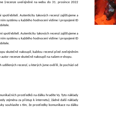
eme (recenze uveřejněné na webu do 31. prosince 2022
potřebiteli. Autenticitu takových recenzí zajišťujeme a
erním systému u každého hodnocení vidíme i propojené ID
bitele.
potřebiteli. Autenticitu takových recenzí zajišťujeme a
erním systému u každého hodnocení vidíme i propojené ID
bitele.
hopu skutečně nakoupil, každou recenzi před zveřejněním
e autor recenze skutečně nakoupil na našem e-shopu.
udělených recenzí, u kterých jsme ověřili, že pochází od
munikačních prostředků na dálku hradíte Vy. Tyto náklady
(tedy zejména za přístup k internetu), žádné další náklady
y souhlasíte s tím, že prostředky komunikace na dálku