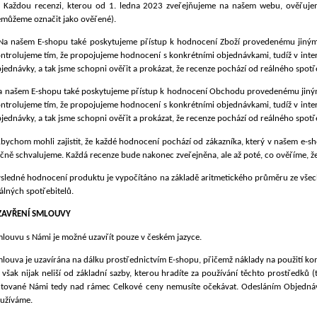
Každou recenzi, kterou od 1. ledna 2023 zveřejňujeme na našem webu, ověřuj
můžeme označit jako ověřené).
Na našem E-shopu také poskytujeme přístup k hodnocení Zboží provedenému jinými s
ntrolujeme tím, že propojujeme hodnocení s konkrétními objednávkami, tudíž v int
jednávky, a tak jsme schopni ověřit a prokázat, že recenze pochází od reálného spotře
a našem E-shopu také poskytujeme přístup k hodnocení Obchodu provedenému jinými s
ntrolujeme tím, že propojujeme hodnocení s konkrétními objednávkami, tudíž v int
jednávky, a tak jsme schopni ověřit a prokázat, že recenze pochází od reálného spotře
bychom mohli zajistit, že každé hodnocení pochází od zákazníka, který v našem e-s
čně schvalujeme. Každá recenze bude nakonec zveřejněna, ale až poté, co ověříme, ž
sledné hodnocení produktu je vypočítáno na základě aritmetického průměru ze všech 
álných spotřebitelů.
ZAVŘENÍ SMLOUVY
louvu s Námi je možné uzavřít pouze v českém jazyce.
louva je uzavírána na dálku prostřednictvím E-shopu, přičemž náklady na použití ko
 však nijak neliší od základní sazby, kterou hradíte za používání těchto prostředků 
tované Námi tedy nad rámec Celkové ceny nemusíte očekávat. Odesláním Objednávk
užíváme.