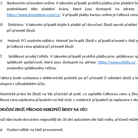
c)
Bankovním převodem online. V takovém případě probíhá platba přes platební br
podmínkami této platební brány, které jsou dostupné na adrese
https://www.shoptetpay.com/cs/
.
V případě platby kartou online je Celková cena
d)
Dobírkou.
V takovém případě dojde k platbě při doručení Zboží oproti předání 
při převzetí Zboží.
e)
Hotově. Při osobním odběru. Hotově lze hradit Zboží v případě převzetí v Naší
je Celková cena splatná při převzetí Zboží.
f)
Splátkový prodej Cofidis. V takovém případě probíhá platba přes splátkovou sp
splátkové společnosti, které jsou dostupné na adrese:
https://www.cofidis.cz/
.
zvoleného splátkového režimu.
Faktura bude vystavena v elektronické podobě po při převzetí či odeslání zboží a b
stupná v Uživatelském účtu.
Vlastnické právo ke Zboží na Vás přechází až poté, co zaplatíte Celkovou cenu a Z
lková cena zaplacena připsáním na Náš účet, v ostatních případech je zaplacena v ok
ORUČENÍ ZBOŽÍ, PŘECHOD NEBEZPEČÍ ŠKODY NA VĚCI
oží Vám bude doručeno nejpozději do 30
d
ní způsobem dle Vaší volby, přičemž můžet
a)
Osobní odběr na Naší provozovně;