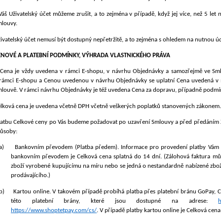
Váš Uživatelský účet můžeme zrušit, a to zejména v případě, když jej více, než 5 let 
louvy.
ivatelský účet nemusí být dostupný nepřetržitě, a to zejména s ohledem na nutnou
ENOVÉ A PLATEBNÍ PODMÍNKY, VÝHRADA VLASTNICKÉHO PRÁVA
Cena je vždy uvedena v rámci E-shopu, v návrhu Objednávky a samozřejmě ve Sm
rámci E-shopu a Cenou uvedenou v návrhu Objednávky se uplatní Cena uvedená v 
louvě. V rámci návrhu Objednávky je též uvedena Cena za dopravu, případně podmín
lková cena je uvedena včetně DPH včetně veškerých poplatků stanovených zákonem.
latbu Celkové ceny po Vás budeme požadovat po uzavření Smlouvy a před předáním Z
ůsoby:
a)
Bankovním převodem (Platba předem). Informace pro provedení platby Vám z
bankovním převodem je Celková cena splatná do 14 dní. (Zálohová faktura může
zboží vyrobené kupujícímu na míru nebo se jedná o nestandardně nabízené zbož
prodávajícího.)
b)
Kartou online. V takovém případě probíhá platba přes platební bránu GoPay, 
této platební brány, které jsou dostupné na adrese:
https://www.shoptetpay.com/cs/
.
V případě platby kartou online je Celková cena