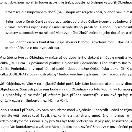
tomu, abychom mohli Smlouvu uzavřít, je třeba, abyste na E-shopu vytvořili Objedná
Informace o nakupovaném Zboží (na E-shopu označujete Zboží, o jehož nákup máte
Informace o Ceně, Ceně za dopravu, způsobu platby Celkové ceny a požadované
v rámci tvorby Objednávky v rámci uživatelského prostředí E-shopu, přičemž 
uvedeny automaticky na
základě Vámi zvolného Zboží, způsobu jeho doručení a pl
Své identifikační a kontaktní údaje sloužící k tomu, abychom mohli doručit 
telefonní číslo a e-mailovou adresu.
V průběhu tvorby Objednávky může až do doby jejího dokončení údaje měnit a kon
ačítka „OBJEDNAT s povinností platby“ Objednávku dokončíte. Před stiskem tlačítk
těmito Podmínkami, v opačném případě nebude možné Objednávku dokončit. K potv
ačítka „OBJEDNAT s povinností platby“ budou všechny vyplněné informace odeslány 
Vaši Objednávku Vám v co nejkratší době poté, kdy Nám bude doručena, potvrdím
Objednávce. Součástí potvrzení bude shrnutí Objednávky a tyto Podmínky formou 
i Objednávky, tj. ve znění přiloženém jako příloha potvrzující e-mailové zprávy,
chází k uzavření Smlouvy mezi Námi a Vámi.
ohou nastat i případy, kdy Vám nebudeme moci Objednávku potvrdit. Jedná se zejmé
jednáte větší počet kusů Zboží, než kolik je z naší strany umožněno. Informaci 
edem poskytneme a neměla by pro Vás být tedy překvapivá. V případě, že nastane j
deme Vás kontaktovat a zašleme Vám nabídku na uzavření Smlouvy v pozměněné po