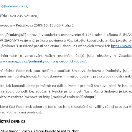
fo@kamnaguca.cz
,
 číslo +420 235 521 020,
rovozovny Petržílkova 2583/13, 158 00 Praha 5
bo „
Prodávající
”) upravují v souladu s ustanovením § 1751 odst. 1 zákona č. 89/2
ký zákoník
“) vzájemná práva a povinnosti Vás, jakožto kupujících, a Nás, jakožto p
(„
Smlouva
“) uzavřené prostřednictvím E-shopu na webových stránkách
https://www
 informace o zpracování Vašich osobních údajů jsou obsaženy v Zásadách
www.kamnaguca.cz/podminky-ochrany-osobnich-udaju/
.
ní těchto Podmínek jsou nedílnou součástí Smlouvy. Smlouva a Podmínky jsou
nně měnit či doplňovat. Tímto ustanovením nejsou dotčena práva a povinnosti vznik
 víte, tak komunikujeme primárně na dálku. Proto i pro naši Smlouvu platí, že jsou
se spolu dohodli bez současné fyzické přítomnosti Nás a Vás, a Smlouva je tak u
ictvím rozhraní webové stránky („
webové rozhraní E-shopu
“).
terá část Podmínek odporuje tomu, co jsme si společně schválili v rámci procesu 
řed Podmínkami přednost.
ĚKTERÉ DEFINICE
ena
je finanční částka, kterou budete hradit za Zboží;