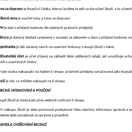
na za dopravu
je finanční částka, kterou budete hradit za doručení Zboží, a to včetně
elková cena
je součet Ceny a Ceny za dopravu;
PH
je daň z přidané hodnoty dle platných právních předpisů;
ktura
je daňový doklad vystavený v souladu se zákonem o dani z přidané hodnoty na
bjednávka
je Váš závazný návrh na uzavření Smlouvy o koupi Zboží s Námi;
Uživatelský účet
je účet zřízený na základě Vámi sdělených údajů, jež umožňuje uch
oží a uzavřených Smluv;
y
jste osoba nakupující na Našem E-shopu, právními předpisy označovaná jako kupujíc
oží
je vše, co můžete nakoupit na E-shopu.
BECNÁ USTANOVENÍ A POUČENÍ
upě Zboží je možná jen přes webové rozhraní E-shopu.
Při nákupu Zboží je Vaše povinnost poskytnout Nám všechny informace správně a pr
deme tedy považovat za správné a pravdivé.
RAVIDLA OVĚŘOVÁNÍ RECENZÍ