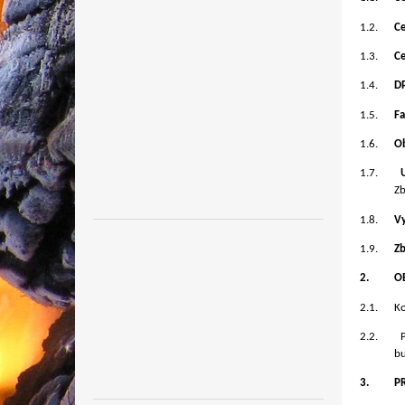
1.2.
Ce
1.3.
C
1.4.
D
1.5.
Fa
1.6.
O
1.7.
Zb
1.8.
V
1.9.
Zb
2.
O
2.1.
Ko
2.2.
bu
3.
P