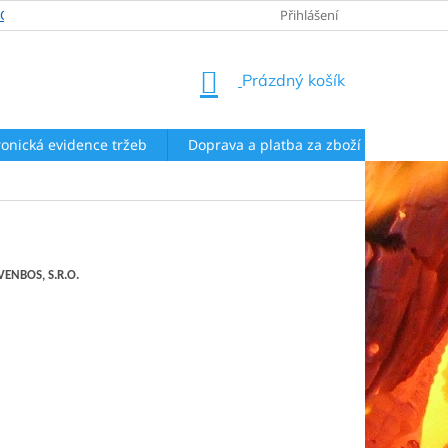
EOBECNÉ OBCHODNÍ PODMÍNKY
ZÁSADY ZPRACOVÁNÍ OSOBNÍCH Ú
Přihlášení
NÁKUPNÍ
Prázdný košík
KOŠÍK
ronická evidence tržeb
Doprava a platba za zboží
Rekla
ENBOS, S.R.O.