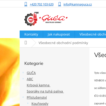
Přejít
+420 702 103 620
info@kamnaguca.cz
na
obsah
Kontakty
Jak nakupovat
Všeobecné obch
Domů
Všeobecné obchodní podmínky
P
Vše
o
Přeskočit
s
Kategorie
kategorie
t
r
GUČA
Tyto vše
a
ABC
n
VENBOS s.
Krbová kamna
n
se sídlem
í
Sporáky na tuhá paliva
p
IČO 6185
Příslušenství
a
Kouřovody
zapsané 