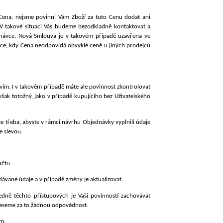
ena, nejsme povinni Vám Zboží za tuto Cenu dodat ani
. V takové situaci Vás budeme bezodkladně kontaktovat a
ávce. Nová Smlouva je v takovém případě uzavřena ve
uace, kdy Cena neodpovídá obvyklé ceně u jiných prodejců
tvím. I v takovém případě máte ale povinnost zkontrolovat
šak totožný, jako v případě kupujícího bez Uživatelského
e třeba, abyste v rámci návrhu Objednávky vyplnili údaje
e slevou.
účtu.
adávané údaje a
v případě změny je aktualizovat.
dně těchto přístupových je Vaší povinností zachovávat
neneseme za to žádnou odpovědnost.
ám.