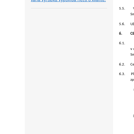
5.5.
Sm
5.6.
Už
6.
C
6.1.
v 
Sm
6.2.
Ce
6.3.
P
zp