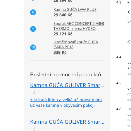
26 894 Kč
4.3.
K 
Kamna GUČA LAVA PLUS
a)
29 640 Kč
b)
Sporák ABC CONCEPT 2 MINI
THERMO - nerez HYDRO
29 121 Kč
Usměrňovač kouře GUČA
c)
ISKRA P.018
339 Kč
4.4.
tl
s 
Poslední hodnocení produktů
tl
4.5.
Kamna GUČA GULIVER Smart L levá - odlitek černá
v 
|
Hodnocení produktu je 5 z 5 hvězdiček.
dn
+ krásná litina a velká účinnost mám
do
už vaše kamna v obývacím pokoji
4.6.
M
ob
Kamna GUČA GULIVER Smart L levá - béžová
př
bu
|
Hodnocení produktu je 5 z 5 hvězdiček.