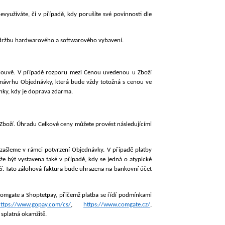
nevyužíváte, či v případě, kdy porušíte své povinnosti dle
 údržbu hardwarového a softwarového vybavení.
louvě. V případě rozporu mezi Cenou uvedenou u Zboží
návrhu Objednávky, která bude vždy totožná s cenou ve
ky, kdy je doprava zdarma.
boží. Úhradu Celkové ceny můžete provést následujícími
ašleme v rámci potvrzení Objednávky. V případě platby
 být vystavena také v případě, kdy se jedná o atypické
í. Tato zálohová faktura bude uhrazena na bankovní účet
Comgate a Shoptetpay, přičemž platba se řídí podmínkami
https://www.gopay.com/cs/
,
https://www.comgate.cz/
,
 splatná okamžitě.