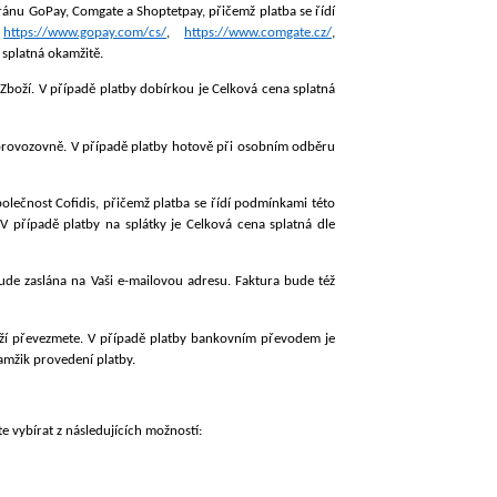
ánu GoPay, Comgate a Shoptetpay, přičemž platba se řídí
:
https://www.gopay.com/cs/
,
https://www.comgate.cz/
,
 splatná okamžitě.
Zboží. V případě platby dobírkou je Celková cena splatná
 provozovně. V případě platby hotově při osobním odběru
olečnost Cofidis, přičemž platba se řídí podmínkami této
 V případě platby na splátky je Celková cena splatná dle
ude zaslána na Vaši e-mailovou adresu.
Faktura bude též
boží převezmete. V případě platby bankovním převodem je
amžik provedení platby.
e vybírat z následujících možností: