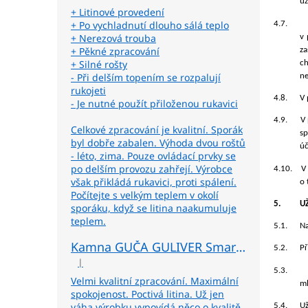
uz
+ Litinové provedení
+ Po vychladnutí dlouho sálá teplo
4.7.
+ Nerezová trouba
v 
+ Pěkné zpracování
za
+ Silné rošty
ch
- Při delším topením se rozpalují
ne
rukojeti
4.8.
V 
- Je nutné použít přiloženou rukavici
4.9.
V 
Celkové zpracování je kvalitní. Sporák
sp
byl dobře zabalen. Výhoda dvou roštů
úč
- léto, zima. Pouze ovládací prvky se
po delším provozu zahřejí. Výrobce
4.10.
V
však přikládá rukavici, proti spálení.
o 
Počítejte s velkým teplem v okolí
5.
U
sporáku, když se litina naakumuluje
teplem.
5.1.
Na
Kamna GUČA GULIVER Smart P pravá - béžová
5.2.
Př
|
Hodnocení produktu je 5 z 5 hvězdiček.
5.3.
Velmi kvalitní zpracování. Maximální
ml
spokojenost. Poctivá litina. Už jen
váha výrobku vypovídá něco o kvalitě.
5.4.
Už