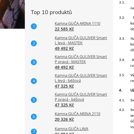
3.1.
ne
Top 10 produktů
3.2.
Kamna GUČA ARINA 1110
ko
22 585 Kč
ob
Kamna GUČA GULIVER Smart
3.3.
N
L levá - MASTEK
ko
49 492 Kč
ob
Kamna GUČA GULIVER Smart
3.4.
A
P pravá - MASTEK
ru
49 492 Kč
Kamna GUČA GULIVER Smart
3.5.
Vý
L levá - béžová
re
47 325 Kč
4.
U
Kamna GUČA GULIVER Smart
P pravá - béžová
4.1.
Sm
47 325 Kč
4.2.
Sm
Kamna GUČA ARINA 2110
se
20 326 Kč
úč
vy
Kamna GUČA LAVA