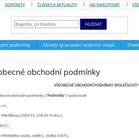
KONTAKTY
ČLÁNKY A AKTUALITY
JAK NAKUPOVAT
VŠ
HLEDAT
odní podmínky
Zásady zpracování osobních údajů
Elekt
obecné obchodní podmínky
VŠEOBECNÉ OBCHODNÍ PODMÍNKY SPOLEČNOSTI V
obecné obchodní podmínky (“
Podmínky
”) společnosti
r.o.
,
: Petržílkova 2583/13, 158 00 Praha 5,
6517,
u Městského soudu, oddíl C, vložka 31675
,