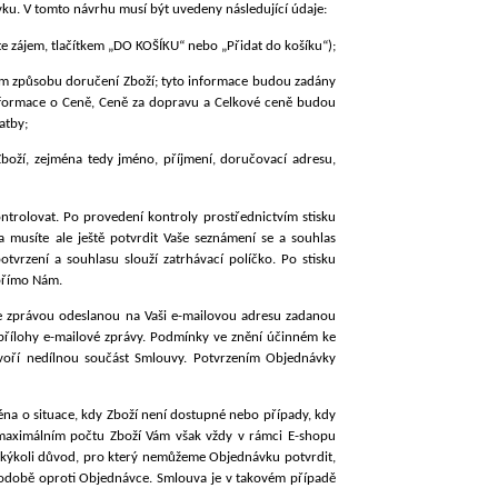
vku. V tomto návrhu musí být uvedeny následující údaje:
 zájem, tlačítkem „DO KOŠÍKU“ nebo „Přidat do košíku“);
m způsobu doručení Zboží; tyto informace budou zadány
informace o Ceně, Ceně za dopravu a Celkové ceně budou
atby;
Zboží, zejména tedy jméno, příjmení, doručovací adresu,
trolovat. Po provedení kontroly prostřednictvím stisku
a musíte ale ještě potvrdit Vaše seznámení se a souhlas
rzení a souhlasu slouží zatrhávací políčko. Po stisku
přímo Nám.
e zprávou odeslanou na Vaši e-mailovou adresu zadanou
přílohy e-mailové zprávy. Podmínky ve znění účinném ke
 tvoří nedílnou součást Smlouvy. Potvrzením Objednávky
na o situace, kdy Zboží není dostupné nebo případy, kdy
o maximálním počtu Zboží Vám však vždy v rámci E-shopu
akýkoli důvod, pro který nemůžeme Objednávku potvrdit,
době oproti Objednávce. Smlouva je v takovém případě