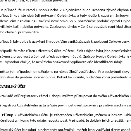
avřena ve chvíli, kdy Naši nabídku
potvrdíte.
V případě, že v rámci E-shopu nebo v Objednávce bude uvedena zjevně chybná C
případě, kdy jste obdrželi potvrzení Objednávky, a tedy došlo k uzavření Smlouvy
šleme Vám nabídku na uzavření nové Smlouvy v pozměněné podobě oproti Objedn
víli, kdy Naši nabídku potvrdíte. Za zjevnou chybu v Ceně se považuje například sit
bo chybí či přebývá cifra.
případě, kdy dojde k uzavření Smlouvy, Vám vzniká závazek k zaplacení Celkové ceny.
případě, že máte zřízen Uživatelský účet, můžete učinit Objednávku jeho prostřednic
rávnost, pravdivost a úplnost předvyplněných údajů. Způsob tvorby Objednávky je v
tu, výhodou však je, že není třeba opakovaně vyplňovat Vaše identifikační údaje.
 některých případech umožňujeme na nákup Zboží využít slevu. Pro poskytnutí slevy j
této slevě do předem určeného pole. Pokud tak učiníte, bude Vám Zboží poskytnuto s
ŽIVATELSKÝ ÚČET
 základě Vaší registrace v rámci E-shopu můžete přistupovat do svého Uživatelského 
i registraci Uživatelského účtu je Vaše povinnost uvést správně a pravdivě všechny z
Přístup k Uživatelskému účtu je zabezpečen uživatelským jménem a heslem. Ohle
čenlivost a nikomu tyto údaje neposkytovat. V případě, že dojde k jejich zneužití, 
ivatelský účet je osobní, a nejste tedy oprávněni umožnit jeho využívání třetím osob