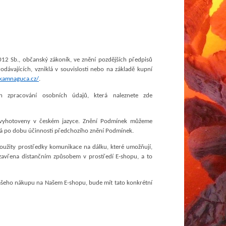
012 Sb., občanský zákoník, ve znění pozdějších předpisů
rodávajících, vzniklá v souvislosti nebo na základě kupní
.kamnaguca.cz/
.
 zpracování osobních údajů, která naleznete zde
 vyhotoveny v českém jazyce. Znění Podmínek můžeme
lá po dobu účinnosti předchozího znění Podmínek.
 použity prostředky komunikace na dálku, které umožňují,
zavřena distančním způsobem v prostředí E-shopu, a to
Vašeho nákupu na Našem E-shopu, bude mít tato konkrétní