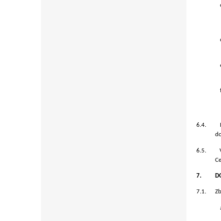
6.4.
do
6.5.
Ce
7.
D
7.1.
Zb