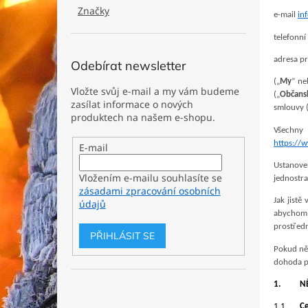
n
Značky
e
e-mail
in
l
telefonní
adresa p
Odebírat newsletter
(„
My
” ne
Vložte svůj e-mail a my vám budeme
(„
Občans
zasílat informace o nových
smlouvy 
produktech na našem e-shopu.
Všechny
https://
E-mail
Ustanove
Vložením e-mailu souhlasíte se
jednostra
zásadami zpracování osobních
Jak jistě
údajů
abychom 
prostředn
PŘIHLÁSIT SE
Pokud něk
dohoda p
1.
N
1.1.
C