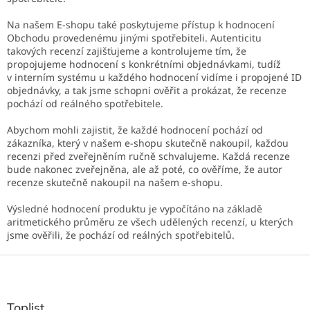
Na našem E-shopu také poskytujeme přístup k hodnocení
Obchodu provedenému jinými spotřebiteli. Autenticitu
takových recenzí zajišťujeme a kontrolujeme tím, že
propojujeme hodnocení s konkrétními objednávkami, tudíž
v interním systému u každého hodnocení vidíme i propojené ID
objednávky, a tak jsme schopni ověřit a prokázat, že recenze
pochází od reálného spotřebitele.
Abychom mohli zajistit, že každé hodnocení pochází od
zákazníka, který v našem e-shopu skutečně nakoupil, každou
recenzi před zveřejněním ručně schvalujeme. Každá recenze
bude nakonec zveřejněna, ale až poté, co ověříme, že autor
recenze skutečně nakoupil na našem e-shopu.
Výsledné hodnocení produktu je vypočítáno na základě
aritmetického průměru ze všech udělených recenzí, u kterých
jsme ověřili, že pochází od reálných spotřebitelů.
Z
á
p
a
Toplist