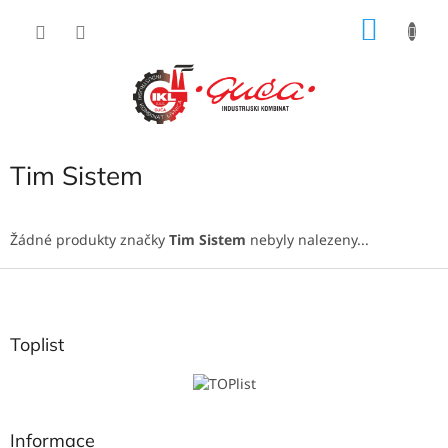
Přejít
NÁKU
na
obsah
KOŠÍK
Tim Sistem
Žádné produkty značky
Tim Sistem
nebyly nalezeny...
Z
á
p
a
Toplist
t
í
Informace