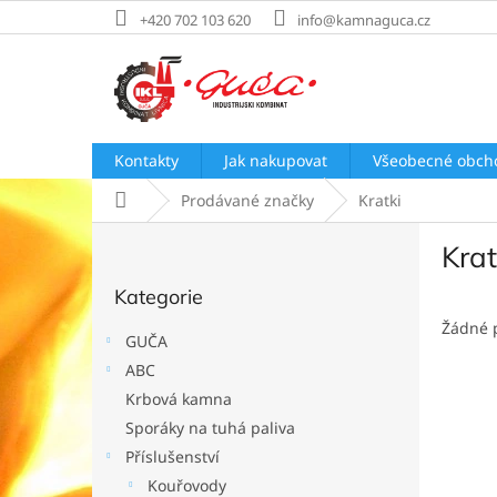
Přejít
+420 702 103 620
info@kamnaguca.cz
na
obsah
Kontakty
Jak nakupovat
Všeobecné obch
Domů
Prodávané značky
Kratki
P
Krat
o
Přeskočit
s
Kategorie
kategorie
t
r
Žádné 
GUČA
a
ABC
n
Krbová kamna
n
í
Sporáky na tuhá paliva
p
Příslušenství
a
Kouřovody