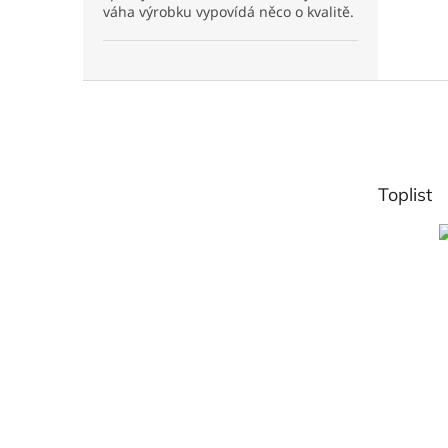
váha výrobku vypovídá něco o kvalitě.
Z
á
p
a
t
Toplist
í