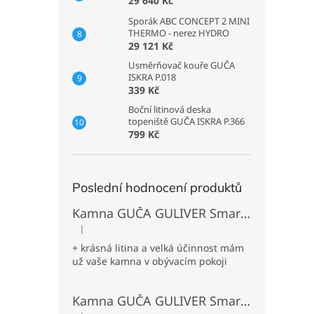
29 640 Kč
Sporák ABC CONCEPT 2 MINI
THERMO - nerez HYDRO
29 121 Kč
Usměrňovač kouře GUČA
ISKRA P.018
339 Kč
Boční litinová deska
topeniště GUČA ISKRA P.366
799 Kč
Poslední hodnocení produktů
Kamna GUČA GULIVER Smart L levá - odlitek černá
|
Hodnocení produktu je 5 z 5 hvězdiček.
+ krásná litina a velká účinnost mám
už vaše kamna v obývacím pokoji
Kamna GUČA GULIVER Smart L levá - béžová