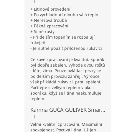
|
Hodnocení produktu je 5 z 5 hvězdiček.
+ Litinové provedení
+ Po vychladnutí dlouho sálá teplo
+ Nerezová trouba
+ Pěkné zpracování
+ Silné rošty
- Při delším topením se rozpalují
rukojeti
- Je nutné použít přiloženou rukavici
Celkové zpracování je kvalitní. Sporák
byl dobře zabalen. Výhoda dvou roštů
- léto, zima. Pouze ovládací prvky se
po delším provozu zahřejí. Výrobce
však přikládá rukavici, proti spálení.
Počítejte s velkým teplem v okolí
sporáku, když se litina naakumuluje
teplem.
Kamna GUČA GULIVER Smart P pravá - béžová
|
Hodnocení produktu je 5 z 5 hvězdiček.
Velmi kvalitní zpracování. Maximální
spokojenost. Poctivá litina. Už jen