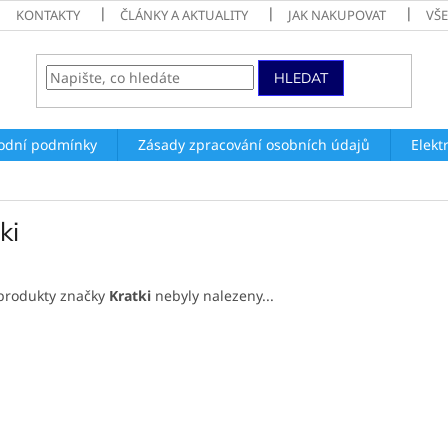
KONTAKTY
ČLÁNKY A AKTUALITY
JAK NAKUPOVAT
VŠ
HLEDAT
odní podmínky
Zásady zpracování osobních údajů
Elekt
ki
produkty značky
Kratki
nebyly nalezeny...