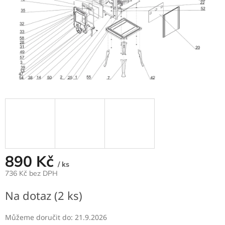
890 Kč
/ ks
736 Kč bez DPH
Měrná
Na dotaz
(2 ks)
cena:
Můžeme doručit do:
21.9.2026