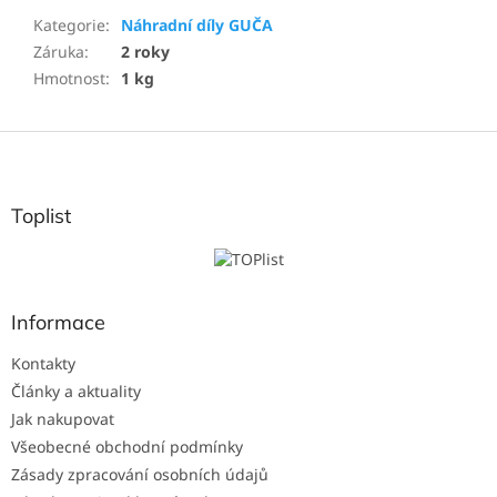
Kategorie
:
Náhradní díly GUČA
Záruka
:
2 roky
Hmotnost
:
1 kg
Z
á
p
a
Toplist
t
í
Informace
Kontakty
Články a aktuality
Jak nakupovat
Všeobecné obchodní podmínky
Zásady zpracování osobních údajů