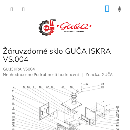
Přejít
NÁKU
na
obsah
KOŠÍK
Žáruvzdorné sklo GUČA ISKRA
VS.004
GU.ISKRA_VS004
Průměrné
Neohodnoceno
Podrobnosti hodnocení
Značka:
GUČA
hodnocení
produktu
je
0,0
z
5
hvězdiček.