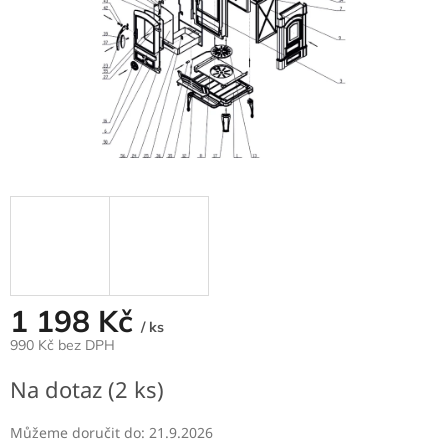
1 198 Kč
/ ks
990 Kč bez DPH
Měrná
Na dotaz
(2 ks)
cena:
Můžeme doručit do:
21.9.2026