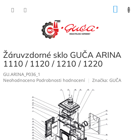
Přejít
NÁKU
na
obsah
KOŠÍK
Žáruvzdorné sklo GUČA ARINA
1110 / 1120 / 1210 / 1220
GU.ARINA_P036_1
Průměrné
Neohodnoceno
Podrobnosti hodnocení
Značka:
GUČA
hodnocení
produktu
je
0,0
z
5
hvězdiček.