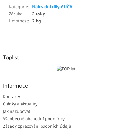
Kategorie
:
Náhradní díly GUČA
Záruka
:
2 roky
Hmotnost
:
2 kg
Z
á
p
a
Toplist
t
í
Informace
Kontakty
Články a aktuality
Jak nakupovat
Všeobecné obchodní podmínky
Zásady zpracování osobních údajů