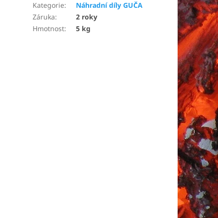
Kategorie
:
Náhradní díly GUČA
Záruka
:
2 roky
Hmotnost
:
5 kg