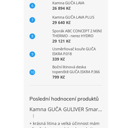
Kamna GUČA LAVA
26 894 Kč
Kamna GUČA LAVA PLUS
29 640 Kč
Sporák ABC CONCEPT 2 MINI
THERMO - nerez HYDRO
29 121 Kč
Usměrňovač kouře GUČA
ISKRA P.018
339 Kč
Boční litinová deska
topeniště GUČA ISKRA P.366
799 Kč
Poslední hodnocení produktů
Kamna GUČA GULIVER Smart L levá - odlitek černá
|
Hodnocení produktu je 5 z 5 hvězdiček.
+ krásná litina a velká účinnost mám