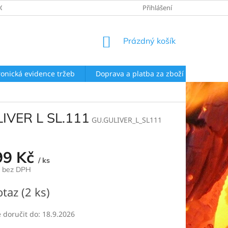
EOBECNÉ OBCHODNÍ PODMÍNKY
ZÁSADY ZPRACOVÁNÍ OSOBNÍCH Ú
Přihlášení
NÁKUPNÍ
Prázdný košík
KOŠÍK
ronická evidence tržeb
Doprava a platba za zboží
Rekla
LIVER L SL.111
GU.GULIVER_L_SL111
99 Kč
/ ks
č bez DPH
otaz
(2 ks)
doručit do:
18.9.2026