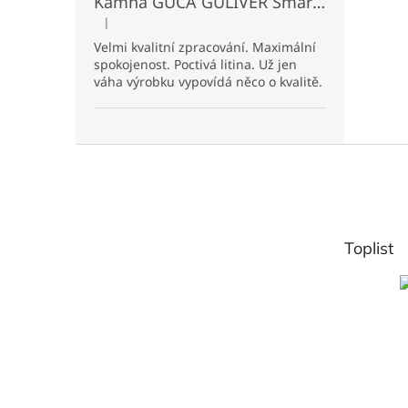
Kamna GUČA GULIVER Smart P pravá - béžová
|
Hodnocení produktu je 5 z 5 hvězdiček.
Velmi kvalitní zpracování. Maximální
spokojenost. Poctivá litina. Už jen
váha výrobku vypovídá něco o kvalitě.
Z
á
p
a
t
Toplist
í