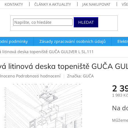
KONTAKTY
ČLÁNKY A AKTUALITY
JAK NAKUPOVAT
VŠ
HLEDAT
odní podmínky
Zásady zpracování osobních údajů
Elekt
á litinová deska topeniště GUČA GULIVER L SL.111
vá litinová deska topeniště GUČA GU
né
dnoceno
Podrobnosti hodnocení
Značka:
GUČA
ení
2 3
tu
1 983 K
Měrná
Na d
cena:
ek.
Můžeme 