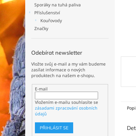
n
Sporáky na tuhá paliva
e
Příslušenství
l
Kouřovody
Značky
Odebírat newsletter
Vložte svůj e-mail a my vám budeme
zasílat informace o nových
produktech na našem e-shopu.
E-mail
Vložením e-mailu souhlasíte se
Popi
zásadami zpracování osobních
údajů
Det
PŘIHLÁSIT SE