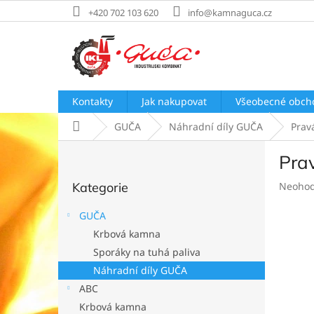
Přejít
+420 702 103 620
info@kamnaguca.cz
na
obsah
Kontakty
Jak nakupovat
Všeobecné obch
Domů
GUČA
Náhradní díly GUČA
Prav
P
Pra
o
Přeskočit
s
Průměr
Kategorie
Neoho
kategorie
t
hodnoc
r
produk
GUČA
a
je
Krbová kamna
n
0,0
Sporáky na tuhá paliva
z
n
5
í
Náhradní díly GUČA
hvězdič
p
ABC
a
Krbová kamna