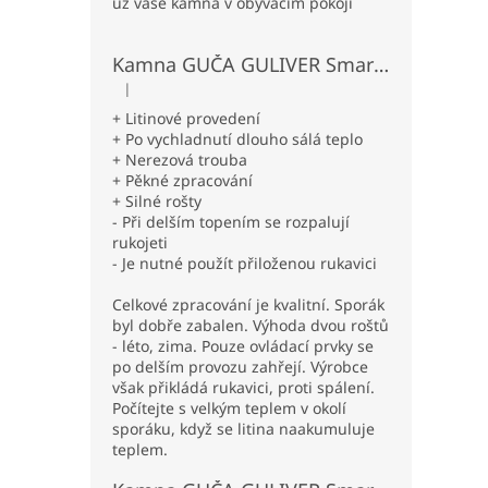
už vaše kamna v obývacím pokoji
Kamna GUČA GULIVER Smart L levá - béžová
|
Hodnocení produktu je 5 z 5 hvězdiček.
+ Litinové provedení
+ Po vychladnutí dlouho sálá teplo
+ Nerezová trouba
+ Pěkné zpracování
+ Silné rošty
- Při delším topením se rozpalují
rukojeti
- Je nutné použít přiloženou rukavici
Celkové zpracování je kvalitní. Sporák
byl dobře zabalen. Výhoda dvou roštů
- léto, zima. Pouze ovládací prvky se
po delším provozu zahřejí. Výrobce
však přikládá rukavici, proti spálení.
Počítejte s velkým teplem v okolí
sporáku, když se litina naakumuluje
teplem.