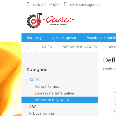
Přejít
+420 702 103 620
info@kamnaguca.cz
na
obsah
Kontakty
Jak nakupovat
Všeobecné obch
Domů
GUČA
Náhradní díly GUČA
Defl
P
Def
o
Přeskočit
s
Průměr
Kategorie
Neoho
kategorie
t
hodnoc
r
produk
GUČA
a
je
Krbová kamna
n
0,0
Sporáky na tuhá paliva
z
n
5
í
Náhradní díly GUČA
hvězdič
p
ABC
a
Krbová kamna