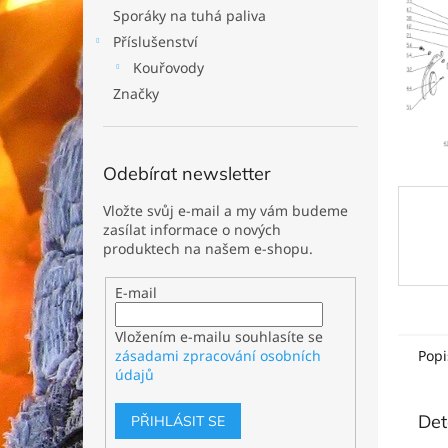
n
Sporáky na tuhá paliva
e
Příslušenství
l
Kouřovody
Značky
Odebírat newsletter
Vložte svůj e-mail a my vám budeme
zasílat informace o nových
produktech na našem e-shopu.
E-mail
Vložením e-mailu souhlasíte se
Popi
zásadami zpracování osobních
údajů
Det
PŘIHLÁSIT SE