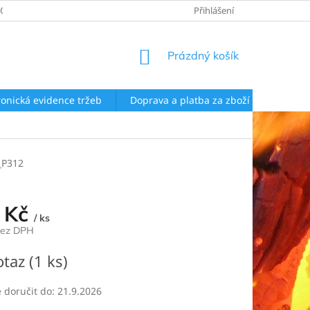
EOBECNÉ OBCHODNÍ PODMÍNKY
ZÁSADY ZPRACOVÁNÍ OSOBNÍCH Ú
Přihlášení
NÁKUPNÍ
Prázdný košík
KOŠÍK
ronická evidence tržeb
Doprava a platba za zboží
Rekla
P312
 Kč
/ ks
bez DPH
otaz
(1 ks)
doručit do:
21.9.2026