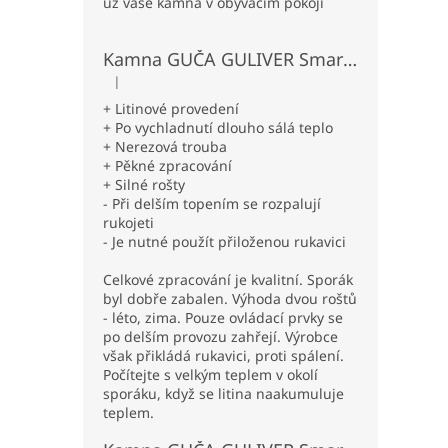
už vaše kamna v obývacím pokoji
Kamna GUČA GULIVER Smart L levá - béžová
|
Hodnocení produktu je 5 z 5 hvězdiček.
+ Litinové provedení
+ Po vychladnutí dlouho sálá teplo
+ Nerezová trouba
+ Pěkné zpracování
+ Silné rošty
- Při delším topením se rozpalují
rukojeti
- Je nutné použít přiloženou rukavici
Celkové zpracování je kvalitní. Sporák
byl dobře zabalen. Výhoda dvou roštů
- léto, zima. Pouze ovládací prvky se
po delším provozu zahřejí. Výrobce
však přikládá rukavici, proti spálení.
Počítejte s velkým teplem v okolí
sporáku, když se litina naakumuluje
teplem.