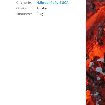
Kategorie
:
Náhradní díly GUČA
Záruka
:
2 roky
Hmotnost
:
2 kg