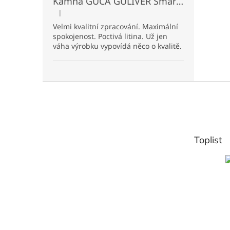
Kamna GUČA GULIVER Smart P pravá - béžová
|
Hodnocení produktu je 5 z 5 hvězdiček.
Velmi kvalitní zpracování. Maximální
spokojenost. Poctivá litina. Už jen
váha výrobku vypovídá něco o kvalitě.
Z
á
p
a
t
Toplist
í