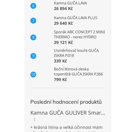
Kamna GUČA LAVA
26 894 Kč
Kamna GUČA LAVA PLUS
29 640 Kč
Sporák ABC CONCEPT 2 MINI
THERMO - nerez HYDRO
29 121 Kč
Usměrňovač kouře GUČA
ISKRA P.018
339 Kč
Boční litinová deska
topeniště GUČA ISKRA P.366
799 Kč
Poslední hodnocení produktů
Kamna GUČA GULIVER Smart L levá - odlitek černá
|
Hodnocení produktu je 5 z 5 hvězdiček.
+ krásná litina a velká účinnost mám