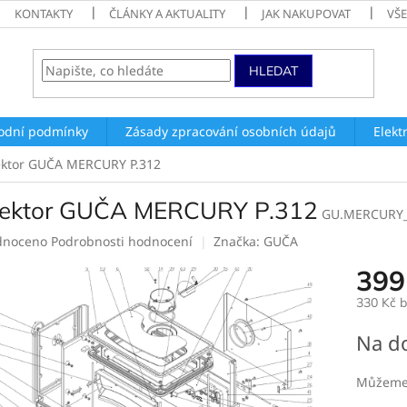
KONTAKTY
ČLÁNKY A AKTUALITY
JAK NAKUPOVAT
VŠ
HLEDAT
odní podmínky
Zásady zpracování osobních údajů
Elekt
ektor GUČA MERCURY P.312
lektor GUČA MERCURY P.312
GU.MERCURY_
né
dnoceno
Podrobnosti hodnocení
Značka:
GUČA
ení
399
tu
330 Kč 
Měrná
Na d
cena:
ek.
Můžeme 